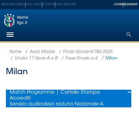
WHISTLEBLOWING
AREA MEDIA
CONTATTI
ASSICURAZIONE
LOGIN
REGISTRATI
Home
figc.it
Federazione
Nazionali
Partner
Tecnici
SGS
Paralimpico
Serie
A
Women