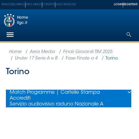
WHISTLEBLOWING
AREA MEDIA
CONTATTI
ASSICURAZIONE
LOGIN
REGISTRATI
Home
figc.it
Federazione
Nazionali
Partner
Tecnici
SGS
Paralimpico
Serie
A
Women