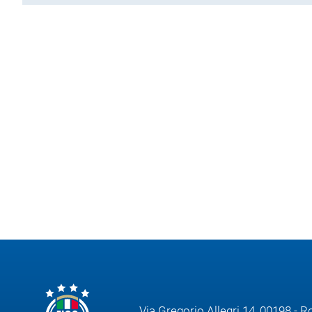
Area
Media
Contatti
Assicurazione
Social media
Via Gregorio Allegri 14, 00198 - 