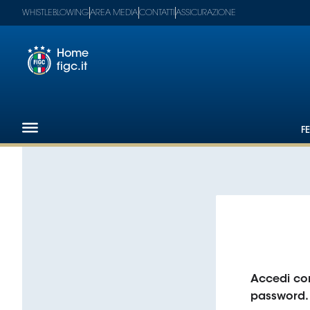
WHISTLEBLOWING
AREA MEDIA
CONTATTI
ASSICURAZIONE
Home
figc.it
Footer
1
F
Federazione
Nazionali
Partner
Tecnici
SGS
Paralimpico
Serie
A
Women
Serie