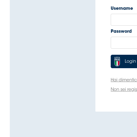
B
Femminile
Museo
del
Calcio
Shop
I
partner
delle
nazionali
Assicurazione
Cerca
Whistleblowing