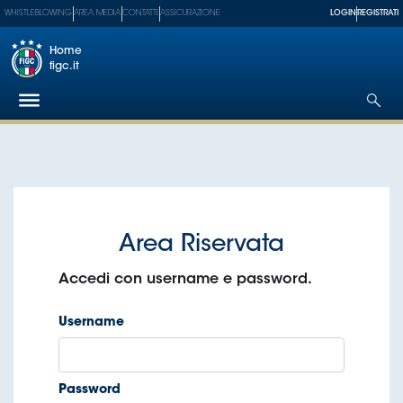
WHISTLEBLOWING
AREA MEDIA
CONTATTI
ASSICURAZIONE
LOGIN
REGISTRATI
Home
figc.it
Federazione
Nazionali
Partner
Tecnici
SGS
Paralimpico
Serie
A
Women