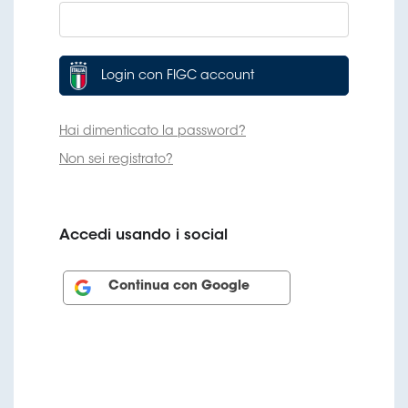
Serie
B
Femminile
Museo
del
Calcio
Shop
I
partner
delle
nazionali
Assicurazione
Cerca
Whistleblowing