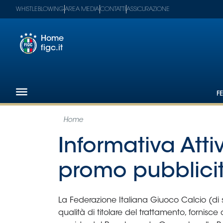
WHISTLEBLOWING
AREA MEDIA
CONTATTI
ASSICURAZIONE
Home
figc.it
Footer
1
F
Federazione
Nazionali
Partner
Tecnici
SGS
Paralimpico
Serie
A
Women
Serie