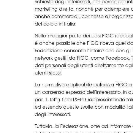
Area
Media
Contatti
Assicurazione
Social media