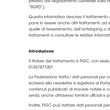
B
Femminile
Museo
del
Calcio
Shop
I
partner
delle
nazionali
Assicurazione
Cerca
Whistleblowing