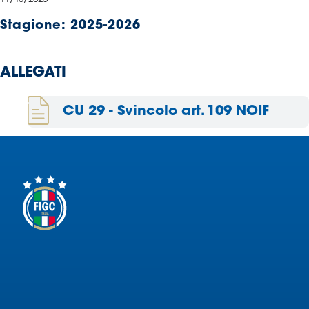
Serie
Stagione:
2025-2026
B
Femminile
Museo
ALLEGATI
del
Calcio
CU 29 - Svincolo art. 109 NOIF
Shop
I
partner
delle
nazionali
Assicurazione
Cerca
Whistleblowing