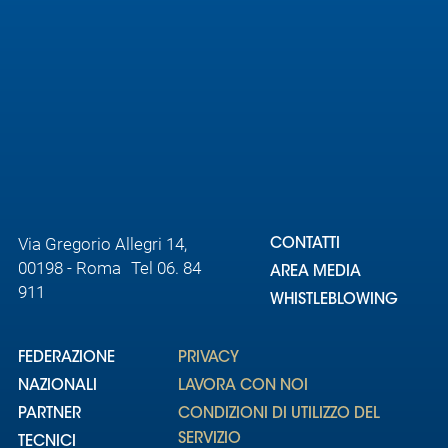
Area
Media
Contatti
Assicurazione
Social media
Via Gregorio Allegri 14,
CONTATTI
00198 - Roma Tel 06. 84
AREA MEDIA
911
WHISTLEBLOWING
FEDERAZIONE
PRIVACY
NAZIONALI
LAVORA CON NOI
PARTNER
CONDIZIONI DI UTILIZZO DEL
SERVIZIO
TECNICI