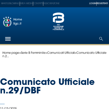
WHISTLEBLOWING
AREA MEDIA
CONTATTI
ASSICURAZIONE
LOGIN
REGISTRATI
Home
figc.it
Home page
>
Serie B Femminile
>
Comunicati Ufficiali
>
Comunicato Ufficiale
Federazione
n.2...
Nazionali
Partner
Tecnici
Comunicato Ufficiale
SGS
Paralimpico
n.29/DBF
Serie
A
Women
11/13/2025