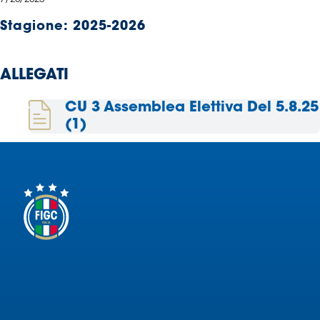
Serie
Stagione:
2025-2026
B
Femminile
Museo
ALLEGATI
del
Calcio
CU 3 Assemblea Elettiva Del 5.8.25
Shop
(1)
I
partner
delle
nazionali
Assicurazione
Cerca
Whistleblowing