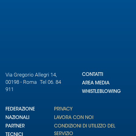
Area
Media
Contatti
Assicurazione
Social media
Via Gregorio Allegri 14,
CONTATTI
00198 - Roma Tel 06. 84
AREA MEDIA
911
WHISTLEBLOWING
FEDERAZIONE
PRIVACY
NAZIONALI
LAVORA CON NOI
PARTNER
CONDIZIONI DI UTILIZZO DEL
SERVIZIO
TECNICI