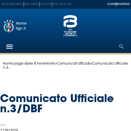
WHISTLEBLOWING
AREA MEDIA
CONTATTI
ASSICURAZIONE
LOGIN
REGISTRATI
Home
figc.it
Home page
>
Serie B Femminile
>
Comunicati Ufficiali
>
Comunicato Ufficiale
Federazione
n.3...
Nazionali
Partner
Tecnici
Comunicato Ufficiale
SGS
Paralimpico
n.3/DBF
Serie
A
Women
7/28/2025