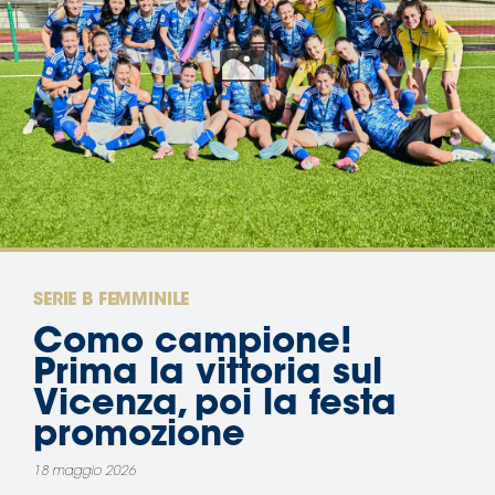
Area
Media
Contatti
Assicurazione
Social media
SERIE B FEMMINILE
Como campione!
Prima la vittoria sul
Vicenza, poi la festa
promozione
18 maggio 2026