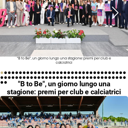
Serie
B
Femminile
Museo
del
Calcio
Shop
I
"B to Be", un giorno lungo una stagione: premi per club e
partner
calciatrici
delle
nazionali
"B to Be", un giorno lungo una
Assicurazione
stagione: premi per club e calciatrici
Cerca
Whistleblowing