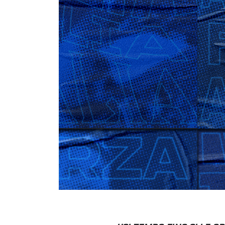
B
Femminile
Museo
del
Calcio
Shop
I
partner
delle
nazionali
Assicurazione
Cerca
Whistleblowing