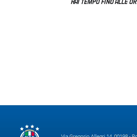
Area
Media
Contatti
Assicurazione
Social media
Via Gregorio Allegri 14, 00198 - 