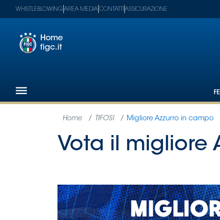
WHISTLEBLOWING
AREA MEDIA
CONTATTI
ASSICURAZIONE
Home
figc.it
Footer
1
F
Federazione
Nazionali
Partner
Tecnici
SGS
Paralimpico
Serie
A
Women
Serie