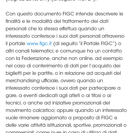
Serie
B
Femminile
Museo
del
Calcio
Shop
I
partner
delle
nazionali
Assicurazione
Cerca
Whistleblowing