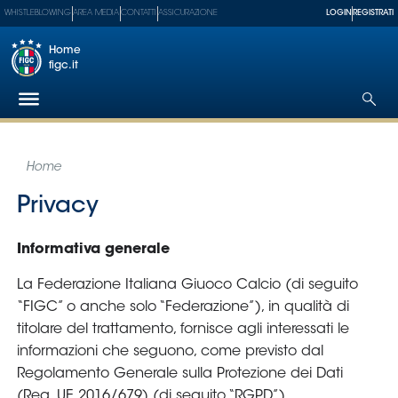
WHISTLEBLOWING
AREA MEDIA
CONTATTI
ASSICURAZIONE
LOGIN
REGISTRATI
Home
figc.it
Federazione
Nazionali
Partner
Tecnici
SGS
Paralimpico
Serie
A
Women