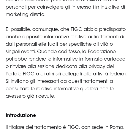
Area
Media
Contatti
Assicurazione
Social media