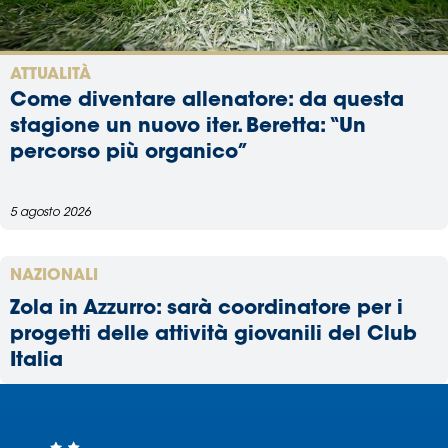
Serie
B
Femminile
ATTUALITÀ
Museo
Come diventare allenatore: da questa
del
stagione un nuovo iter. Beretta: “Un
Calcio
percorso più organico”
Shop
I
partner
5 agosto 2026
delle
nazionali
NAZIONALI
Assicurazione
Zola in Azzurro: sarà coordinatore per i
progetti delle attività giovanili del Club
Italia
Cerca
Whistleblowing