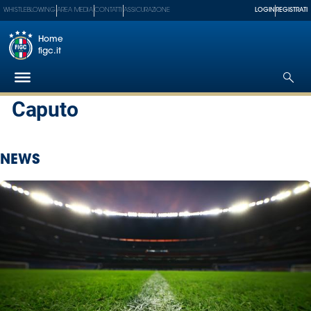
WHISTLEBLOWING
AREA MEDIA
CONTATTI
ASSICURAZIONE
LOGIN
REGISTRATI
Home
figc.it
Caputo
Federazione
NEWS
Nazionali
Partner
Tecnici
SGS
Paralimpico
Serie
A
Women