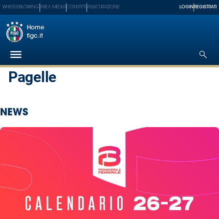
WHISTLEBLOWING
AREA MEDIA
CONTATTI
ASSICURAZIONE
LOGIN
REGISTRATI
Home
figc.it
Pagelle
Federazione
NEWS
Nazionali
Partner
Tecnici
SGS
Paralimpico
Serie
A
Women