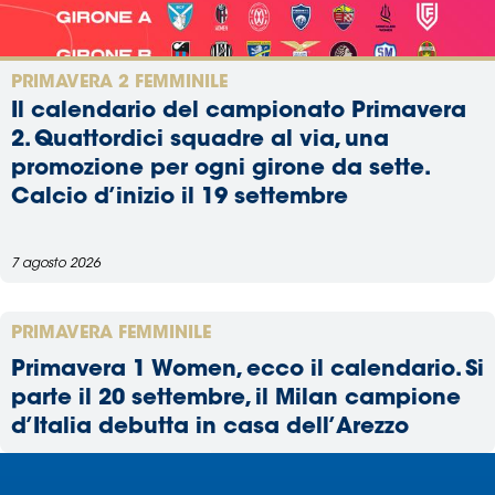
Serie
B
Femminile
PRIMAVERA 2 FEMMINILE
Museo
Il calendario del campionato Primavera
del
2. Quattordici squadre al via, una
Calcio
promozione per ogni girone da sette.
Shop
Calcio d’inizio il 19 settembre
I
partner
delle
7 agosto 2026
nazionali
Assicurazione
PRIMAVERA FEMMINILE
Primavera 1 Women, ecco il calendario. Si
parte il 20 settembre, il Milan campione
Cerca
d’Italia debutta in casa dell’Arezzo
Whistleblowing