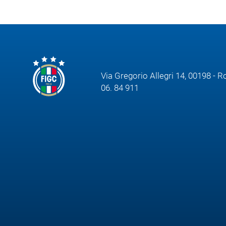
Area
Media
Contatti
Via Gregorio Allegri 14, 00198 - 
06. 84 911
Assicurazione
Social media