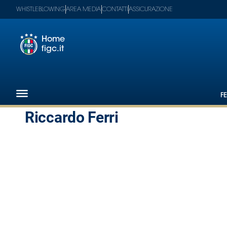
WHISTLEBLOWING
AREA MEDIA
CONTATTI
ASSICURAZIONE
Home
figc.it
Footer
1
F
Federazione
Riccardo Ferri
Nazionali
Partner
Tecnici
SGS
Paralimpico
Serie
A
Women
Serie