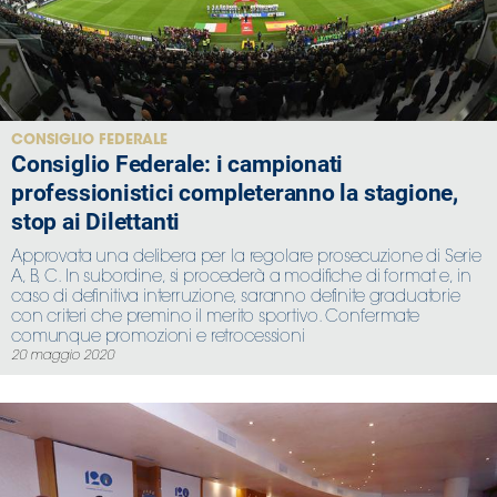
Area
Media
CONSIGLIO FEDERALE
Contatti
Consiglio Federale: i campionati
professionistici completeranno la stagione,
Assicurazione
stop ai Dilettanti
Approvata una delibera per la regolare prosecuzione di Serie
Social media
A, B, C. In subordine, si procederà a modifiche di format e, in
caso di definitiva interruzione, saranno definite graduatorie
con criteri che premino il merito sportivo. Confermate
comunque promozioni e retrocessioni
20 maggio 2020