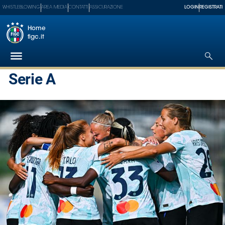
WHISTLEBLOWING
AREA MEDIA
CONTATTI
ASSICURAZIONE
LOGIN
REGISTRATI
Home
figc.it
Serie A
Federazione
Nazionali
Partner
Tecnici
SGS
Paralimpico
Serie
A
Women