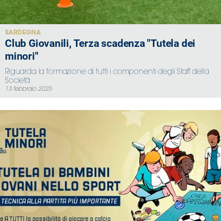
Serie
B
Femminile
SARDEGNA
Club Giovanili, Terza scadenza "Tutela dei
Museo
minori"
del
Calcio
Riguarda la formazione di tutti i componenti degli Staff della
Shop
Società
13 febbraio 2025
I
partner
delle
nazionali
Assicurazione
Cerca
Whistleblowing