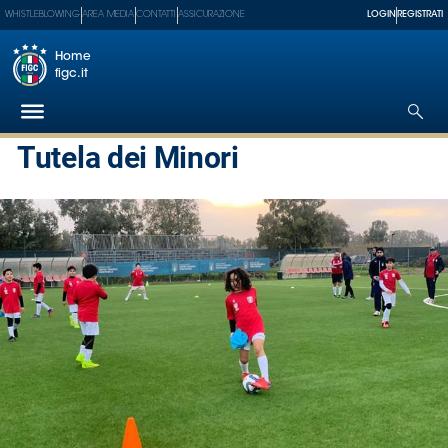
WHISTLEBLOWING
AREA MEDIA
CONTATTI
ASSICURAZIONE
LOGIN
REGISTRATI
Home
figc.it
Tutela dei Minori
Federazione
Nazionali
Partner
Tecnici
SGS
Paralimpico
Serie
A
Women