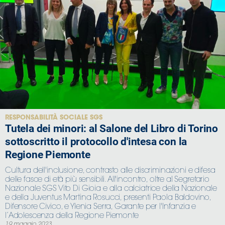
RESPONSABILITÀ SOCIALE SGS
Tutela dei minori: al Salone del Libro di Torino
sottoscritto il protocollo d'intesa con la
Regione Piemonte
Cultura dell'inclusione, contrasto alle discriminazioni e difesa
delle fasce di età più sensibili. All'incontro, oltre al Segretario
Nazionale SGS Vito Di Gioia e alla calciatrice della Nazionale
e della Juventus Martina Rosucci, presenti Paola Baldovino,
Difensore Civico, e Ylenia Serra, Garante per l'Infanzia e
l’Adolescenza della Regione Piemonte
19 maggio 2023