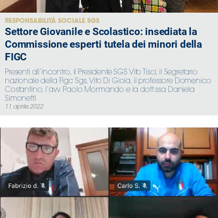
RESPONSABILITÀ SOCIALE SGS
Settore Giovanile e Scolastico: insediata la
Commissione esperti tutela dei minori della
FIGC
Presenti all’incontro, il Presidente SGS Vito Tisci, il Segretario
nazionale della Figc Sgs, Vito Di Gioia, il professore Domenico
Costantino, l’avv. Paolo Mormando e la dott.ssa Daniela
Simonetti
11 aprile 2022