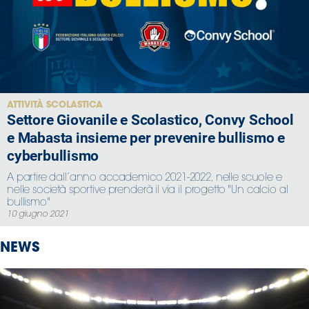
Area
Media
Contatti
ATTIVITÀ SCOLASTICA
Settore Giovanile e Scolastico, Convy School
Assicurazione
e Mabasta insieme per prevenire bullismo e
cyberbullismo
Social media
A partire dall’anno accademico 2021-2022, nelle scuole e
nelle società sportive prenderà il via il progetto "Un calcio al
bullismo"
10 giugno 2021
NEWS