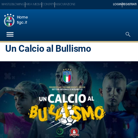
WHISTLEBLOWING
AREA MEDIA
CONTATTI
ASSICURAZIONE
LOGIN
REGISTRATI
Home
figc.it
Un Calcio al Bullismo
Federazione
Nazionali
Partner
Tecnici
SGS
Paralimpico
Serie
A
Women