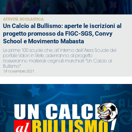
Serie
B
Femminile
ATTIVITÀ SCOLASTICA
Un Calcio al Bullismo: aperte le iscrizioni al
Museo
progetto promosso da FIGC-SGS, Convy
del
Calcio
School e Movimento Mabasta
Shop
Le prime 100 scuole che, all’interno dell’Area Scuole del
I
portale Valori in Rete, aderiranno al progetto
riceveranno materiali originali marchiati "Un Calcio al
partner
Bullismo"
delle
18 novembre 2021
nazionali
Assicurazione
Cerca
Whistleblowing