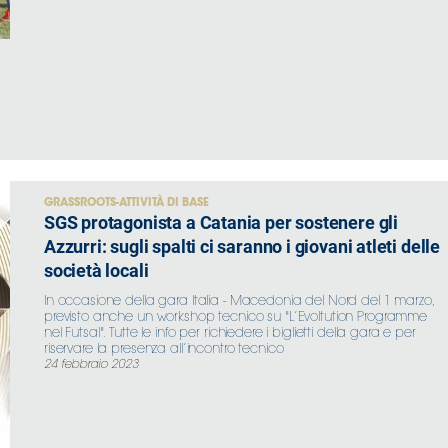
GRASSROOTS-ATTIVITÀ DI BASE
SGS protagonista a Catania per sostenere gli
Azzurri: sugli spalti ci saranno i giovani atleti delle
società locali
In occasione della gara Italia - Macedonia del Nord del 1 marzo,
previsto anche un workshop tecnico su "L’Evoltution Programme
nel Futsal". Tutte le info per richiedere i biglietti della gara e per
riservare la presenza all’incontro tecnico
24 febbraio 2023