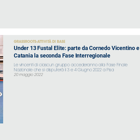
GRASSROOTS-ATTIVITÀ DI BASE
Under 13 Fustal Elite: parte da Cornedo Vicentino e
Catania la seconda Fase Interregionale
Le vincenti di ciascun gruppo accederanno alla Fase Finale
Nazionale che si disputerà il 3 e 4 Giugno 2022 a Pisa
20 maggio 2022