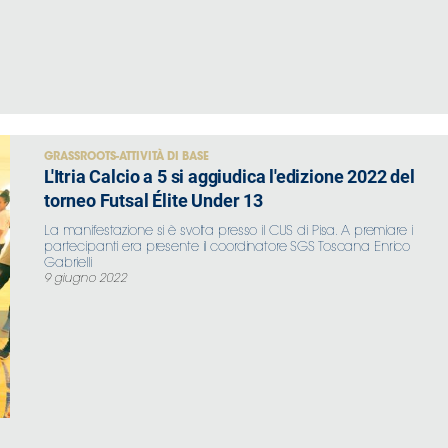
GRASSROOTS-ATTIVITÀ DI BASE
L'Itria Calcio a 5 si aggiudica l'edizione 2022 del
torneo Futsal Élite Under 13
La manifestazione si è svolta presso il CUS di Pisa. A premiare i
partecipanti era presente il coordinatore SGS Toscana Enrico
Gabrielli
9 giugno 2022