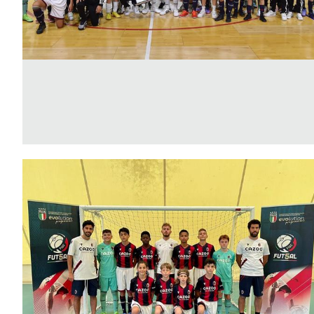
Area
Media
Contatti
Assicurazione
Social media