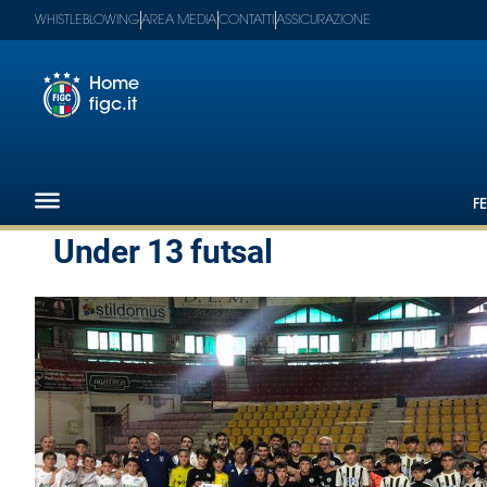
WHISTLEBLOWING
AREA MEDIA
CONTATTI
ASSICURAZIONE
Home
figc.it
Footer
1
F
Federazione
Under 13 futsal
Nazionali
Partner
Tecnici
SGS
Paralimpico
Serie
A
Women
Serie