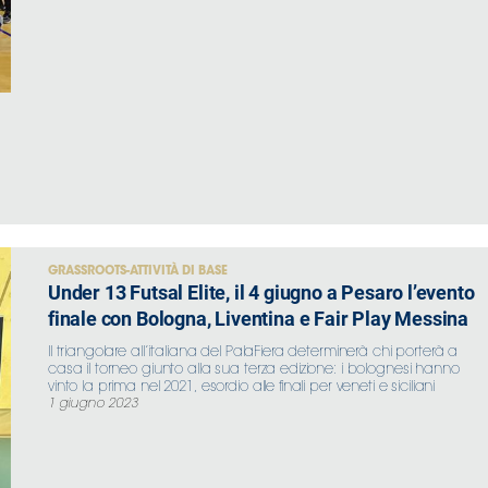
GRASSROOTS-ATTIVITÀ DI BASE
Under 13 Futsal Elite, il 4 giugno a Pesaro l’evento
finale con Bologna, Liventina e Fair Play Messina
Il triangolare all’italiana del PalaFiera determinerà chi porterà a
casa il torneo giunto alla sua terza edizione: i bolognesi hanno
vinto la prima nel 2021, esordio alle finali per veneti e siciliani
1 giugno 2023