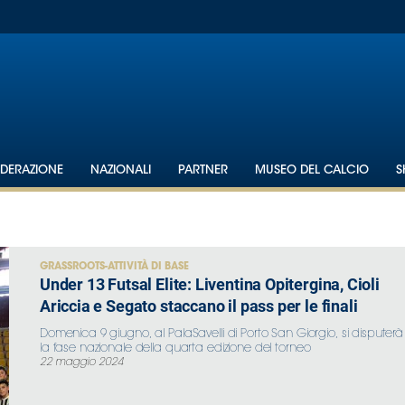
EDERAZIONE
NAZIONALI
PARTNER
MUSEO DEL CALCIO
S
GRASSROOTS-ATTIVITÀ DI BASE
Under 13 Futsal Elite: Liventina Opitergina, Cioli
Ariccia e Segato staccano il pass per le finali
Domenica 9 giugno, al PalaSavelli di Porto San Giorgio, si disputerà
la fase nazionale della quarta edizione del torneo
22 maggio 2024