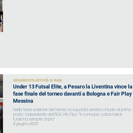
GRASSROOTS-ATTIVITÀ DI BASE
Under 13 Futsal Elite, a Pesaro la Liventina vince la
fase finale del torneo davanti a Bologna e Fair Play
Messina
Nella terza edizione del torneo la squadra veneta chiude al primo
posto. Il presidente dell'SGS Vito Tisci: "Il connubio calcio-futsal
funziona sempre di più"
4 giugno 2023