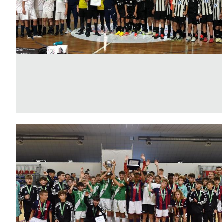
B
Femminile
Museo
del
Calcio
Shop
I
partner
delle
nazionali
Assicurazione
Cerca
Whistleblowing