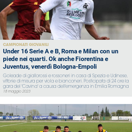
Area
Media
Contatti
CAMPIONATI GIOVANILI
Under 16 Serie A e B, Roma e Milan con un
Assicurazione
piede nei quarti. Ok anche Fiorentina e
Juventus, venerdì Bologna-Empoli
Social media
Goleade di giallorossi e rossoneri in casa di Spezia e Udinese,
vittorie di misura per viola e bianconeri. Posticipata di 24 ore la
gara del 'Cavina' a causa dell'emergenza in Emilia Romagna
18 maggio 2023