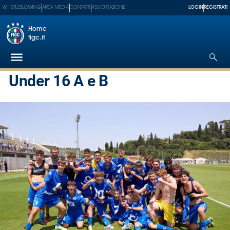
WHISTLEBLOWING
AREA MEDIA
CONTATTI
ASSICURAZIONE
LOGIN
REGISTRATI
Home
figc.it
Under 16 A e B
Federazione
Nazionali
Partner
Tecnici
SGS
Paralimpico
Serie
A
Women