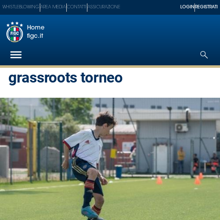
WHISTLEBLOWING
AREA MEDIA
CONTATTI
ASSICURAZIONE
LOGIN
REGISTRATI
Home
figc.it
grassroots torneo
Federazione
Nazionali
Partner
Tecnici
SGS
Paralimpico
Serie
A
Women