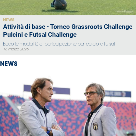
Serie
B
Femminile
NEWS
Attività di base - Torneo Grassroots Challenge
Museo
Pulcini e Futsal Challenge
del
Calcio
Ecco le modalità di partecipazione per calcio e futsal
Shop
16 marzo 2026
I
NEWS
partner
delle
nazionali
Assicurazione
Cerca
Whistleblowing