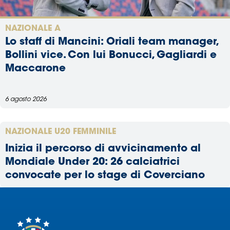
Area
NAZIONALE A
Media
Lo staff di Mancini: Oriali team manager,
Bollini vice. Con lui Bonucci, Gagliardi e
Contatti
Maccarone
Assicurazione
6 agosto 2026
Social media
NAZIONALE U20 FEMMINILE
Inizia il percorso di avvicinamento al
Mondiale Under 20: 26 calciatrici
convocate per lo stage di Coverciano