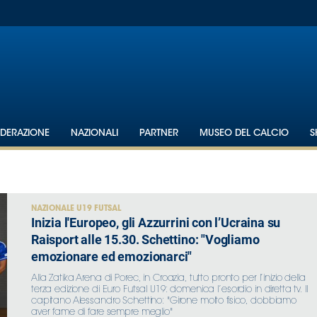
EDERAZIONE
NAZIONALI
PARTNER
MUSEO DEL CALCIO
S
NAZIONALE U19 FUTSAL
Inizia l'Europeo, gli Azzurrini con l’Ucraina su
Raisport alle 15.30. Schettino: "Vogliamo
emozionare ed emozionarci"
Alla Zatika Arena di Porec, in Croazia, tutto pronto per l’inizio della
terza edizione di Euro Futsal U19: domenica l’esordio in diretta tv. Il
capitano Alessandro Schettino: "Girone molto fisico, dobbiamo
aver fame di fare sempre meglio"