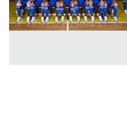
B
Femminile
Museo
del
Calcio
Shop
I
partner
delle
nazionali
Assicurazione
Cerca
Whistleblowing