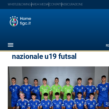
WHISTLEBLOWING
AREA MEDIA
CONTATTI
ASSICURAZIONE
Home
figc.it
Footer
1
F
Federazione
nazionale u19 futsal
Nazionali
Partner
Tecnici
SGS
Paralimpico
Serie
A
Women
Serie