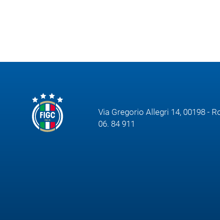
Area
Media
Contatti
Assicurazione
Via Gregorio Allegri 14, 00198 - 
06. 84 911
Social media