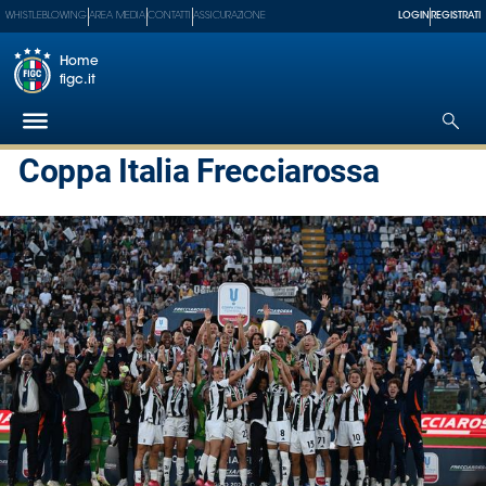
WHISTLEBLOWING
AREA MEDIA
CONTATTI
ASSICURAZIONE
LOGIN
REGISTRATI
Home
figc.it
Coppa Italia Frecciarossa
Federazione
Nazionali
Partner
Tecnici
SGS
Paralimpico
Serie
A
Women