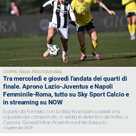
COPPA ITALIA FRECCIAROSSA
Tra mercoledì e giovedì l'andata dei quarti di
finale. Aprono Lazio-Juventus e Napoli
Femminile-Roma, tutto su Sky Sport Calcio e
in streaming su NOW
Si parte da Formello con la sfida tra le biancocelesti e la
capolista del campionato, in serata le detentrici del trofeo a
Cercola. Giovedì Milan-Fiorentina e Inter-Sassuolo
14 gennaio 2025