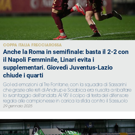
COPPA ITALIA FRECCIAROSSA
Anche la Roma in semifinale: basta il 2-2 con
il Napoli Femminile, Linari evita i
supplementari. Giovedì Juventus-Lazio
chiude i quarti
Gol ed emozioni al Tre Fontane, con la squadra di Sassarini
che grazie alle reti di Andrup e Sciabica era riuscita a ribaltare
lo svantaggio dell'andata. Al 95' il colpo di testa del difensore
regala alle campionesse in carica la sfida contro il Sassuolo
29 gennaio 2025