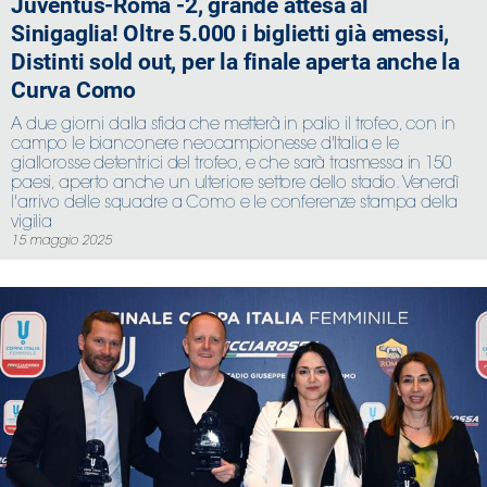
Juventus-Roma -2, grande attesa al
Sinigaglia! Oltre 5.000 i biglietti già emessi,
Distinti sold out, per la finale aperta anche la
Curva Como
A due giorni dalla sfida che metterà in palio il trofeo, con in
campo le bianconere neocampionesse d'Italia e le
giallorosse detentrici del trofeo, e che sarà trasmessa in 150
paesi, aperto anche un ulteriore settore dello stadio. Venerdì
l'arrivo delle squadre a Como e le conferenze stampa della
vigilia
15 maggio 2025