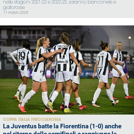
nelle stagioni 2021-22 e 2022-23, saranno bianconere e
giallorosse
11 marzo 2025
COPPA ITALIA FRECCIAROSSA
La Juventus batte la Fiorentina (1-0) anche