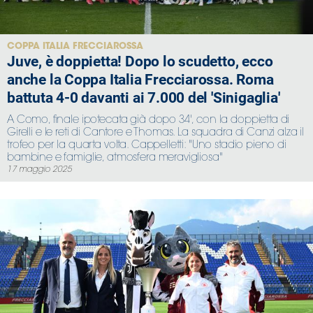
Serie
B
Femminile
COPPA ITALIA FRECCIAROSSA
Juve, è doppietta! Dopo lo scudetto, ecco
Museo
anche la Coppa Italia Frecciarossa. Roma
del
Calcio
battuta 4-0 davanti ai 7.000 del 'Sinigaglia'
Shop
A Como, finale ipotecata già dopo 34', con la doppietta di
I
Girelli e le reti di Cantore e Thomas. La squadra di Canzi alza il
trofeo per la quarta volta. Cappelletti: "Uno stadio pieno di
partner
bambine e famiglie, atmosfera meravigliosa"
delle
17 maggio 2025
nazionali
Assicurazione
Cerca
Whistleblowing