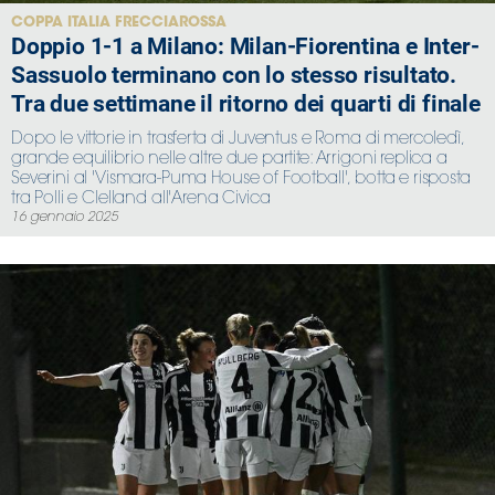
COPPA ITALIA FRECCIAROSSA
Doppio 1-1 a Milano: Milan-Fiorentina e Inter-
Sassuolo terminano con lo stesso risultato.
Tra due settimane il ritorno dei quarti di finale
Dopo le vittorie in trasferta di Juventus e Roma di mercoledì,
grande equilibrio nelle altre due partite: Arrigoni replica a
Severini al 'Vismara-Puma House of Football', botta e risposta
tra Polli e Clelland all'Arena Civica
16 gennaio 2025