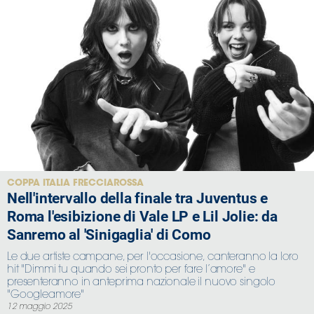
COPPA ITALIA FRECCIAROSSA
Nell'intervallo della finale tra Juventus e
Roma l'esibizione di Vale LP e Lil Jolie: da
Sanremo al 'Sinigaglia' di Como
Le due artiste campane, per l'occasione, canteranno la loro
hit "Dimmi tu quando sei pronto per fare l’amore" e
presenteranno in anteprima nazionale il nuovo singolo
"Googleamore"
12 maggio 2025