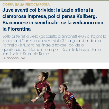
COPPA ITALIA FRECCIAROSSA
Juve avanti col brivido: la Lazio sfiora la
clamorosa impresa, poi ci pensa Kullberg.
Bianconere in semifinale: se la vedranno con
la Fiorentina
Sotto di tre reti a Biella (doppietta di Simonetti e 0-2 di Kajan) la
squadra di Canzi - che aveva vinto 3-1 la gara di andata a
Formello - è riuscita nel finale a trovare i gol della
qualificazione. Si torna in campo il 15 e il 16 febbraio: l'altra
semifinale è Sassuolo-Roma
30 gennaio 2025