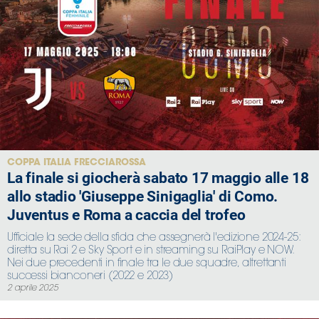
COPPA ITALIA FRECCIAROSSA
La finale si giocherà sabato 17 maggio alle 18
allo stadio 'Giuseppe Sinigaglia' di Como.
Juventus e Roma a caccia del trofeo
Ufficiale la sede della sfida che assegnerà l'edizione 2024-25:
diretta su Rai 2 e Sky Sport e in streaming su RaiPlay e NOW.
Nei due precedenti in finale tra le due squadre, altrettanti
successi bianconeri (2022 e 2023)
2 aprile 2025