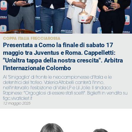
COPPA ITALIA FRECCIAROSSA
Presentata a Como la finale di sabato 17
maggio tra Juventus e Roma. Cappelletti:
"Un'altra tappa della nostra crescita". Arbitra
l'internazionale Colombo
Al 'Sinigaglia' di fronte le neocampionesse d'Italia e le
detentrici del trofeo. Valeria Altobelli canterà l'inno,
nell'intervallo l'esibizione di Vale LP e Lil Jolie. Il sindaco
Rapinese: "Orgogliosi di essere stati scelti". Biglietti in vendita su
figc.vivaticket.it
12 maggio 2025