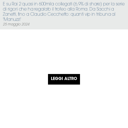
E su Rai 2 quasi in 600mila collegati (6,9% di share) per la serie
di rigori che ha regalato il trofeo alla Roma. Da Sacchi a
Zanetti, fino a Claudio Cecchetto: quanti vip in tribuna al
'Manuzzi'
25 maggio 2024
LEGGI ALTRO