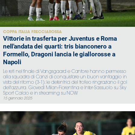
COPPA ITALIA FRECCIAROSSA
Vittorie in trasferta per Juventus e Roma
nell'andata dei quarti: tris bianconero a
Formello, Dragoni lancia le giallorosse a
Napoli
Le reti nel finale di Vangsgaard e Cantore hanno permesso
alla squadra di Canzi di conquistare un buon vantaggio in
vista del ritorno (3-1); le detentrici del trofeo ringraziano il gol
dell'azzurra. Giovedì Milan-Fiorentina e Inter-Sassuolo su Sky
Sport Calcio e in streaming su NOW
15 gennaio 2025