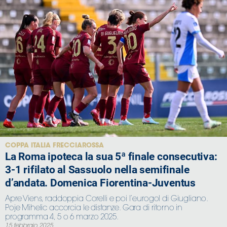
COPPA ITALIA FRECCIAROSSA
La Roma ipoteca la sua 5ª finale consecutiva:
3-1 rifilato al Sassuolo nella semifinale
d’andata. Domenica Fiorentina-Juventus
Apre Viens, raddoppia Corelli e poi l’eurogol di Giugliano.
Poje Mihelic accorcia le distanze. Gara di ritorno in
programma 4, 5 o 6 marzo 2025.
15 febbraio 2025