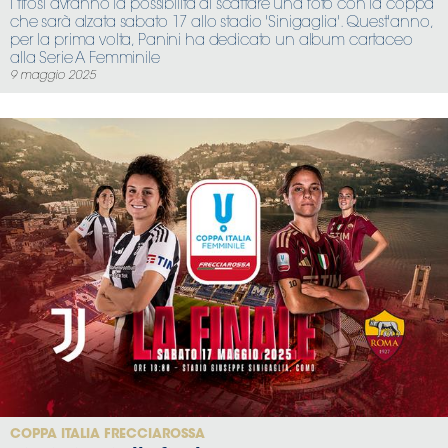
I tifosi avranno la possibilità di scattare una foto con la coppa
che sarà alzata sabato 17 allo stadio 'Sinigaglia'. Quest'anno,
per la prima volta, Panini ha dedicato un album cartaceo
alla Serie A Femminile
9 maggio 2025
COPPA ITALIA FRECCIAROSSA