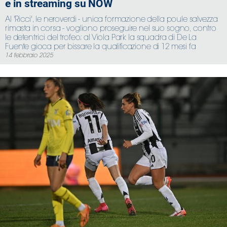
e in streaming su NOW
Al 'Ricci', le neroverdi - unica formazione della poule salvezza
rimasta in corsa - vogliono proseguire nel suo sogno, contro
le detentrici del trofeo; al Viola Park la squadra di De La
Fuente gioca per bissare la qualificazione di 12 mesi fa
14 febbraio 2025