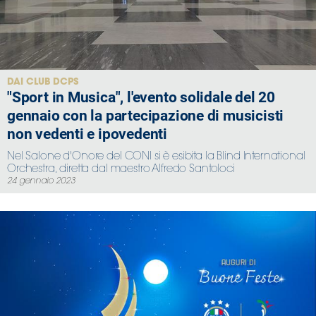
Area
Media
DAI CLUB DCPS
Contatti
"Sport in Musica", l'evento solidale del 20
gennaio con la partecipazione di musicisti
Assicurazione
non vedenti e ipovedenti
Nel Salone d'Onore del CONI si è esibita la Blind International
Social media
Orchestra, diretta dal maestro Alfredo Santoloci
24 gennaio 2023