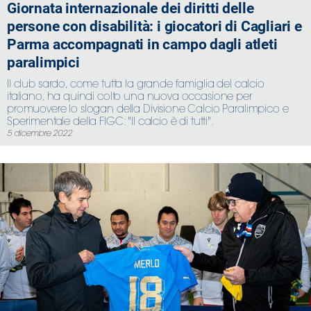
Giornata internazionale dei diritti delle
persone con disabilità: i giocatori di Cagliari e
Parma accompagnati in campo dagli atleti
paralimpici
Il club sardo, come tutta la grande famiglia del calcio
italiano, ha quindi colto una nuova occasione per
promuovere lo slogan della Divisione Calcio Paralimpico e
Sperimentale della FIGC: "Il calcio è di tutti".
5 dicembre 2022