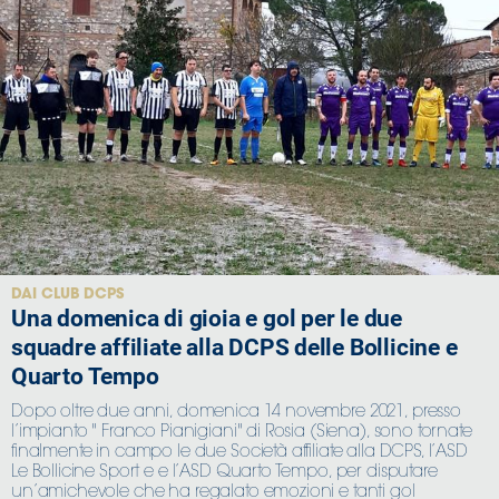
DAI CLUB DCPS
Una domenica di gioia e gol per le due
squadre affiliate alla DCPS delle Bollicine e
Quarto Tempo
Dopo oltre due anni, domenica 14 novembre 2021, presso
l’impianto " Franco Pianigiani" di Rosia (Siena), sono tornate
finalmente in campo le due Società affiliate alla DCPS, l’ASD
Le Bollicine Sport e e l’ASD Quarto Tempo, per disputare
un’amichevole che ha regalato emozioni e tanti gol