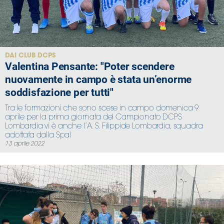
DAI CLUB DCPS
Valentina Pensante: "Poter scendere
nuovamente in campo è stata un’enorme
soddisfazione per tutti"
Tra le formazioni che sono scese in campo domenica 9
aprile per la prima giornata del Campionato DCPS
Lombardia vi è anche l’A. S. Filippide Lombardia, squadra
adottata dalla Spal
13 aprile 2022