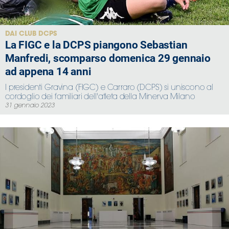
Serie
B
Femminile
DAI CLUB DCPS
La FIGC e la DCPS piangono Sebastian
Museo
Manfredi, scomparso domenica 29 gennaio
del
Calcio
ad appena 14 anni
Shop
I presidenti Gravina (FIGC) e Carraro (DCPS) si uniscono al
I
cordoglio dei familiari dell'atleta della Minerva Milano
31 gennaio 2023
partner
delle
nazionali
Assicurazione
Cerca
Whistleblowing