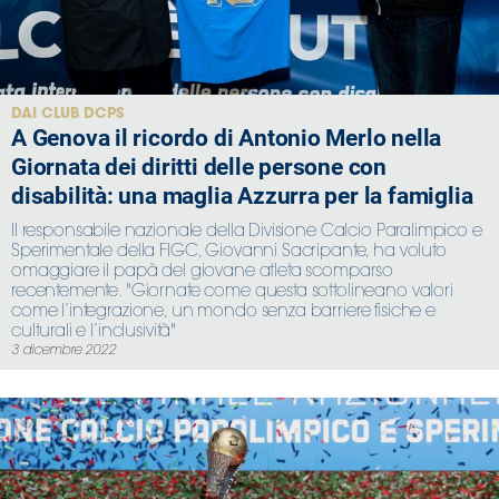
DAI CLUB DCPS
A Genova il ricordo di Antonio Merlo nella
Giornata dei diritti delle persone con
disabilità: una maglia Azzurra per la famiglia
Il responsabile nazionale della Divisione Calcio Paralimpico e
Sperimentale della FIGC, Giovanni Sacripante, ha voluto
omaggiare il papà del giovane atleta scomparso
recentemente. "Giornate come questa sottolineano valori
come l’integrazione, un mondo senza barriere fisiche e
culturali e l’inclusività"
3 dicembre 2022