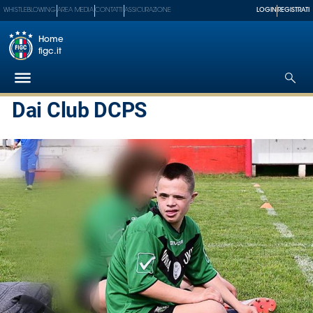
WHISTLEBLOWING
AREA MEDIA
CONTATTI
ASSICURAZIONE
LOGIN
REGISTRATI
Home
figc.it
Dai Club DCPS
Federazione
Nazionali
Partner
Tecnici
SGS
Paralimpico
Serie
A
Women