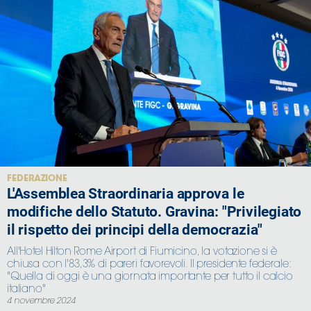
FEDERAZIONE
L'Assemblea Straordinaria approva le
modifiche dello Statuto. Gravina: "Privilegiato
il rispetto dei principi della democrazia"
All'Hotel Hilton Rome Airport di Fiumicino, la votazione si è
chiusa con l'83,3% di pareri favorevoli. Il presidente federale:
"Quella di oggi è una giornata importante per tutto il calcio
italiano"
4 novembre 2024