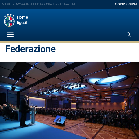
WHISTLEBLOWING
AREA MEDIA
CONTATTI
ASSICURAZIONE
LOGIN
REGISTRATI
Home
figc.it
Federazione
Federazione
Nazionali
Partner
Tecnici
SGS
Paralimpico
Serie
A
Women