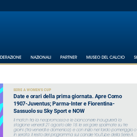
EDERAZIONE
NAZIONALI
PARTNER
MUSEO DEL CALCIO
S
SERIE A WOMEN'S CUP
Date e orari della prima giornata. Apre Como
1907-Juventus; Parma-Inter e Fiorentina-
Sassuolo su Sky Sport e NOW
Il match tra la neopromossa e le bianconere inaugurerà la
stagione venerdì 21 agosto alle 18; le sei gare spalmate su tre
giorni (tra venerdì e domenica) e con inizio nel tardo pomeriggio o
in serata. Il resto del programma sul canale YouTube della Serie A