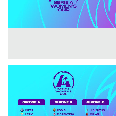
B
Femminile
Museo
del
Calcio
Shop
I
partner
delle
nazionali
Assicurazione
Cerca
Whistleblowing