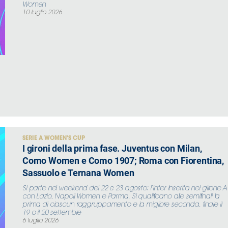
Women
10 luglio 2026
SERIE A WOMEN'S CUP
I gironi della prima fase. Juventus con Milan,
Como Women e Como 1907; Roma con Fiorentina,
Sassuolo e Ternana Women
Si parte nel weekend del 22 e 23 agosto; l’Inter inserita nel girone A
con Lazio, Napoli Women e Parma. Si qualificano alle semifinali la
prima di ciascun raggruppamento e la migliore seconda, finale il
19 o il 20 settembre
6 luglio 2026