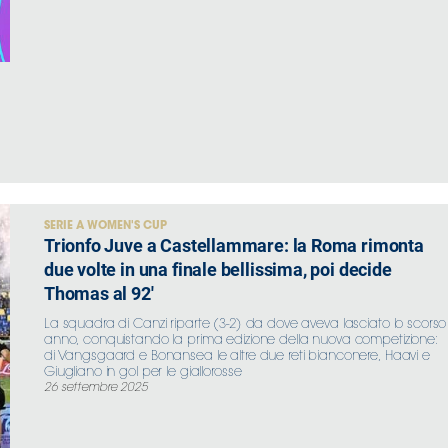
SERIE A WOMEN'S CUP
Trionfo Juve a Castellammare: la Roma rimonta
due volte in una finale bellissima, poi decide
Thomas al 92'
La squadra di Canzi riparte (3-2) da dove aveva lasciato lo scorso
anno, conquistando la prima edizione della nuova competizione:
di Vangsgaard e Bonansea le altre due reti bianconere, Haavi e
Giugliano in gol per le giallorosse
26 settembre 2025