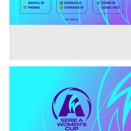
Area
Media
Contatti
Assicurazione
Social media