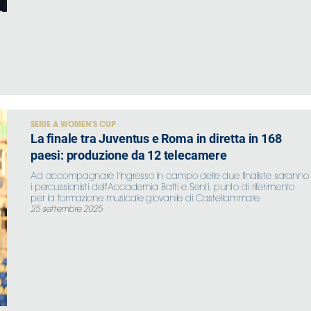
SERIE A WOMEN'S CUP
La finale tra Juventus e Roma in diretta in 168
paesi: produzione da 12 telecamere
Ad accompagnare l'ingresso in campo delle due finaliste saranno
i percussionisti dell'Accademia Batti e Senti, punto di riferimento
per la formazione musicale giovanile di Castellammare
25 settembre 2025