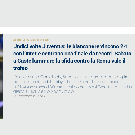
SERIE A WOMEN'S CUP
Undici volte Juventus: le bianconere vincono 2-1
con l’Inter e centrano una finale da record. Sabato
a Castellammare la sfida contro la Roma vale il
trofeo
L’ex nerazzurra Cambiaghi, Schatzer e un’immensa de Jong tra i
pali protagoniste del derby d'Italia a Castellammare, solo
un’illusione la rete di Wullaert. L'atto decisivo al 'Menti' alle 17.30 in
diretta su Rai 2 e Sky Sport Calcio
23 settembre 2025