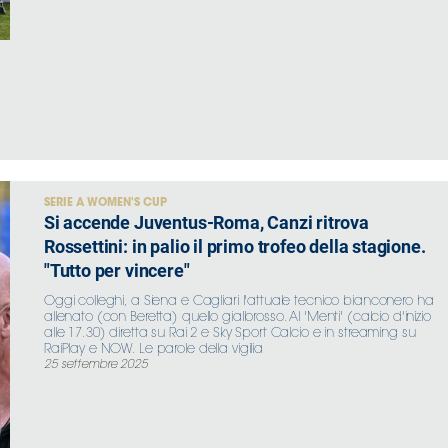
SERIE A WOMEN'S CUP
Si accende Juventus-Roma, Canzi ritrova
Rossettini: in palio il primo trofeo della stagione.
"Tutto per vincere"
Oggi colleghi, a Siena e Cagliari l'attuale tecnico bianconero ha
allenato (con Beretta) quello giallorosso. Al 'Menti' (calcio d'inizio
alle 17.30) diretta su Rai 2 e Sky Sport Calcio e in streaming su
RaiPlay e NOW. Le parole della vigilia
25 settembre 2025