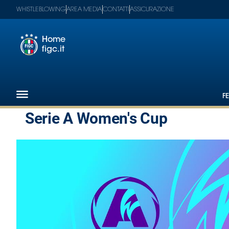
WHISTLEBLOWING
AREA MEDIA
CONTATTI
ASSICURAZIONE
Home
figc.it
Footer
1
F
Federazione
Serie A Women's Cup
Nazionali
Partner
Tecnici
SGS
Paralimpico
Serie
A
Women
Serie