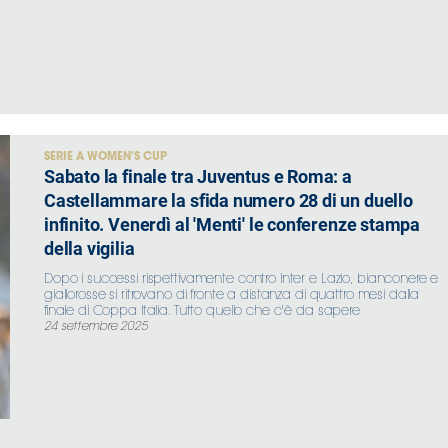
SERIE A WOMEN'S CUP
Sabato la finale tra Juventus e Roma: a
Castellammare la sfida numero 28 di un duello
infinito. Venerdì al 'Menti' le conferenze stampa
della vigilia
Dopo i successi rispettivamente contro Inter e Lazio, bianconere e
giallorosse si ritrovano di fronte a distanza di quattro mesi dalla
finale di Coppa Italia. Tutto quello che c'è da sapere
24 settembre 2025