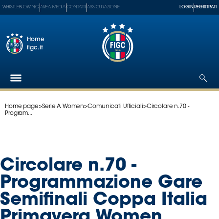
WHISTLEBLOWING
AREA MEDIA
CONTATTI
ASSICURAZIONE
LOGIN
REGISTRATI
Home
figc.it
Home page
>
Serie A Women
>
Comunicati Ufficiali
>
Circolare n.70 -
Federazione
Program...
Nazionali
Partner
Tecnici
Circolare n.70 -
SGS
Paralimpico
Programmazione Gare
Serie
Semifinali Coppa Italia
A
Women
Primavera Women