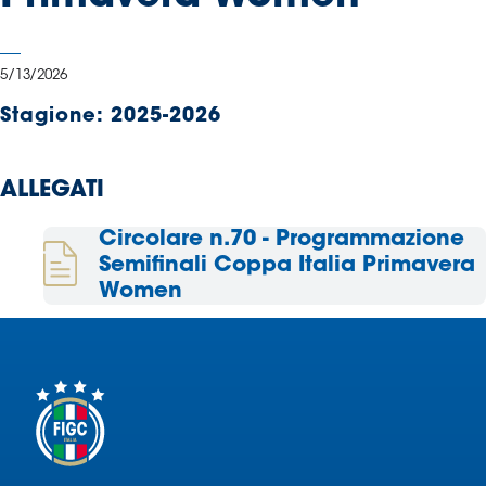
Serie
B
Femminile
5/13/2026
Museo
Stagione:
2025-2026
del
Calcio
Shop
ALLEGATI
I
partner
Circolare n.70 - Programmazione
delle
Semifinali Coppa Italia Primavera
nazionali
Women
Assicurazione
Cerca
Whistleblowing