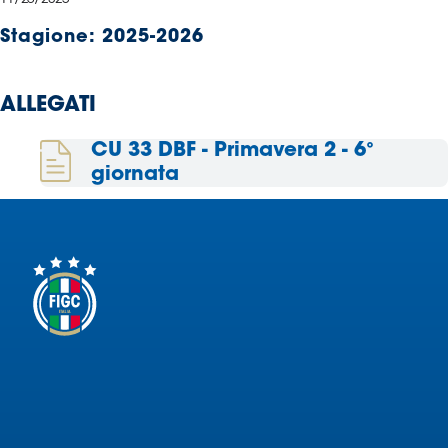
Serie
Stagione:
2025-2026
B
Femminile
Museo
ALLEGATI
del
Calcio
CU 33 DBF - Primavera 2 - 6°
Shop
giornata
I
partner
delle
nazionali
Assicurazione
Cerca
Whistleblowing