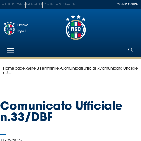
WHISTLEBLOWING
AREA MEDIA
CONTATTI
ASSICURAZIONE
LOGIN
REGISTRATI
Home
figc.it
Home page
>
Serie B Femminile
>
Comunicati Ufficiali
>
Comunicato Ufficiale
Federazione
n.3...
Nazionali
Partner
Tecnici
Comunicato Ufficiale
SGS
Paralimpico
n.33/DBF
Serie
A
Women
11/26/2025