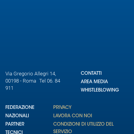
Area
Media
Contatti
Assicurazione
Social media
Via Gregorio Allegri 14,
CONTATTI
00198 - Roma Tel 06. 84
AREA MEDIA
911
WHISTLEBLOWING
FEDERAZIONE
PRIVACY
NAZIONALI
LAVORA CON NOI
PARTNER
CONDIZIONI DI UTILIZZO DEL
SERVIZIO
TECNICI