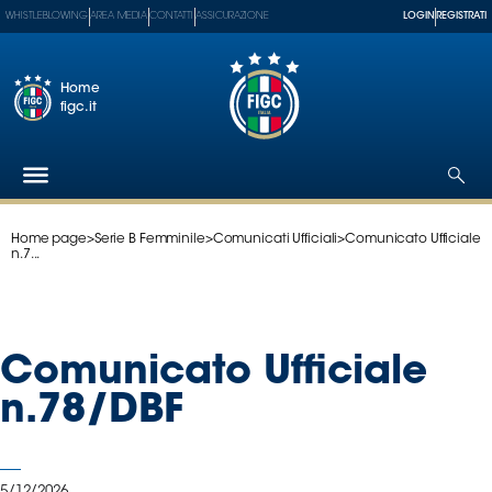
WHISTLEBLOWING
AREA MEDIA
CONTATTI
ASSICURAZIONE
LOGIN
REGISTRATI
Home
figc.it
Home page
>
Serie B Femminile
>
Comunicati Ufficiali
>
Comunicato Ufficiale
Federazione
n.7...
Nazionali
Partner
Tecnici
Comunicato Ufficiale
SGS
Paralimpico
n.78/DBF
Serie
A
Women
5/12/2026