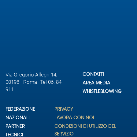
Area
Media
Contatti
Assicurazione
Social media
Via Gregorio Allegri 14,
CONTATTI
00198 - Roma Tel 06. 84
AREA MEDIA
911
WHISTLEBLOWING
FEDERAZIONE
PRIVACY
NAZIONALI
LAVORA CON NOI
PARTNER
CONDIZIONI DI UTILIZZO DEL
SERVIZIO
TECNICI