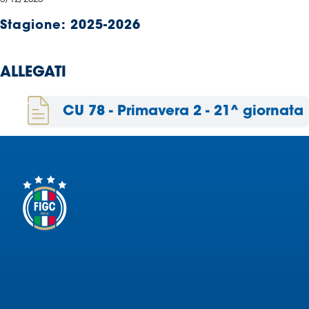
Serie
Stagione:
2025-2026
B
Femminile
Museo
ALLEGATI
del
Calcio
CU 78 - Primavera 2 - 21^ giornata
Shop
I
partner
delle
nazionali
Assicurazione
Cerca
Whistleblowing