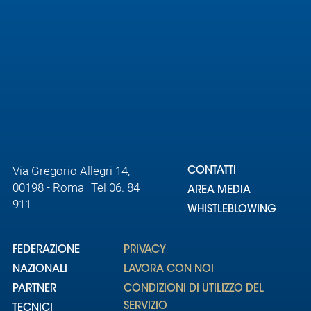
Area
Media
Contatti
Assicurazione
Social media
Via Gregorio Allegri 14,
CONTATTI
00198 - Roma Tel 06. 84
AREA MEDIA
911
WHISTLEBLOWING
FEDERAZIONE
PRIVACY
NAZIONALI
LAVORA CON NOI
PARTNER
CONDIZIONI DI UTILIZZO DEL
SERVIZIO
TECNICI