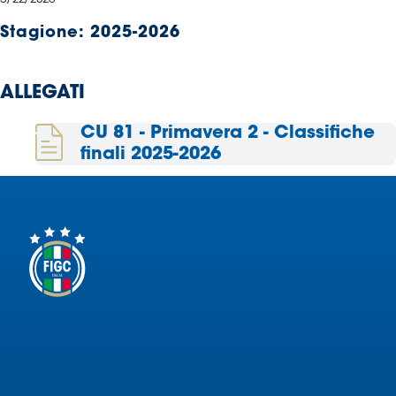
Serie
Stagione:
2025-2026
B
Femminile
Museo
ALLEGATI
del
Calcio
CU 81 - Primavera 2 - Classifiche
Shop
finali 2025-2026
I
partner
delle
nazionali
Assicurazione
Cerca
Whistleblowing