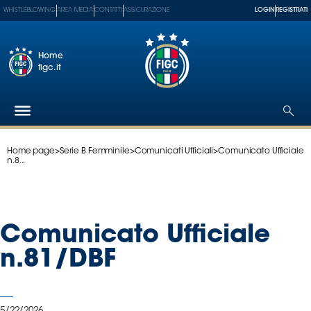
WHISTLEBLOWING
AREA MEDIA
CONTATTI
ASSICURAZIONE
LOGIN
REGISTRATI
Home
figc.it
Home page
>
Serie B Femminile
>
Comunicati Ufficiali
>
Comunicato Ufficiale
Federazione
n.8...
Nazionali
Partner
Tecnici
Comunicato Ufficiale
SGS
Paralimpico
n.81/DBF
Serie
A
Women
5/22/2026