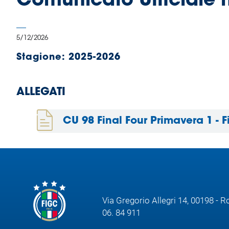
Comunicato Ufficiale 
B
Femminile
Museo
5/12/2026
del
Calcio
Stagione:
2025-2026
Shop
I
partner
ALLEGATI
delle
nazionali
CU 98 Final Four Primavera 1 - F
Assicurazione
Cerca
Via Gregorio Allegri 14, 00198 - 
06. 84 911
Whistleblowing