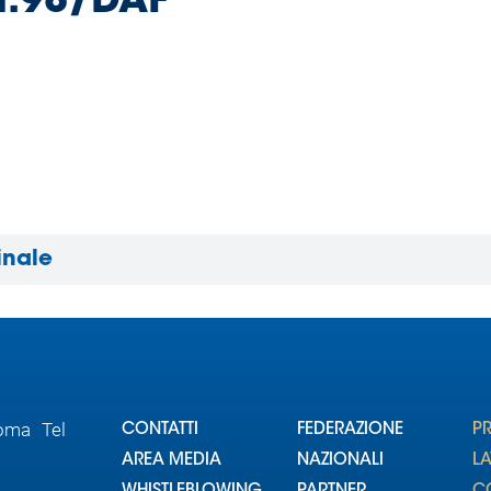
n.98/DAF
inale
Roma Tel
CONTATTI
FEDERAZIONE
P
AREA MEDIA
NAZIONALI
L