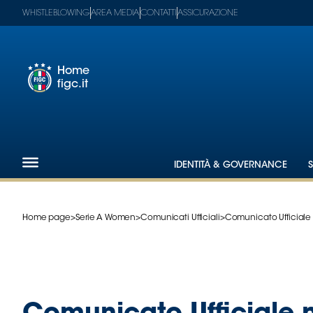
WHISTLEBLOWING
AREA MEDIA
CONTATTI
ASSICURAZIONE
Home
figc.it
Footer
1
Federazione
IDENTITÀ & GOVERNANCE
Nazionali
Partner
Tecnici
Home page
>
Serie A Women
>
Comunicati Ufficiali
>
Comunicato Ufficiale n
SGS
Paralimpico
Serie
A
Women
Serie