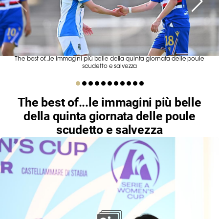
Serie
B
Femminile
Museo
del
The best of...le immagini più belle della quinta giornata delle poule
Calcio
scudetto e salvezza
Shop
I
The best of...le immagini più belle
partner
della quinta giornata delle poule
delle
scudetto e salvezza
nazionali
Assicurazione
Cerca
Whistleblowing