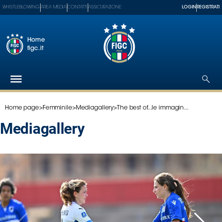
WHISTLEBLOWING
AREA MEDIA
CONTATTI
ASSICURAZIONE
LOGIN
REGISTRATI
Home
figc.it
Home page
>
Femminile
>
Mediagallery
>
The best of...le immagin...
Federazione
Nazionali
mediagallery
Partner
Tecnici
SGS
Paralimpico
Serie
A
Women