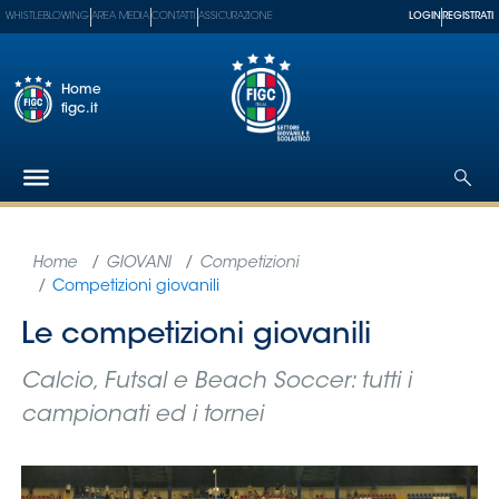
WHISTLEBLOWING
AREA MEDIA
CONTATTI
ASSICURAZIONE
LOGIN
REGISTRATI
Home
figc.it
Federazione
Nazionali
Partner
Tecnici
SGS
Paralimpico
Serie
A
Women