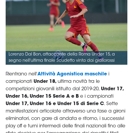
Area
Media
Contatti
Assicurazione
Social media