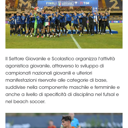
Serie
B
Femminile
Museo
del
Calcio
Shop
I
partner
delle
nazionali
Assicurazione
Cerca
Whistleblowing