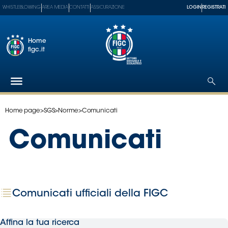
WHISTLEBLOWING
AREA MEDIA
CONTATTI
ASSICURAZIONE
LOGIN
REGISTRATI
Home
figc.it
Home page
>
SGS
>
Norme
>
Comunicati
Federazione
Nazionali
Comunicati
Partner
Tecnici
SGS
Paralimpico
Comunicati ufficiali della FIGC
Serie
A
Women
Affina la tua ricerca