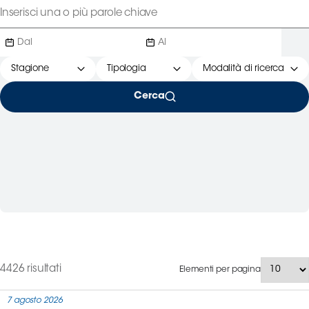
Serie
B
Femminile
Museo
Stagione
Tipologia
Modalità di ricerca
del
Calcio
Cerca
Shop
I
partner
delle
nazionali
Assicurazione
Cerca
4426 risultati
Elementi per pagina
7 agosto 2026
Whistleblowing