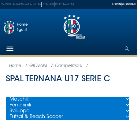
WHISTLEBLOWING
AREA MEDIA
CONTATTI
ASSICURAZIONE
LOGIN
REGISTRATI
Home
figc.it
Federazione
Nazionali
Partner
Tecnici
SGS
Paralimpico
Serie
A
Women