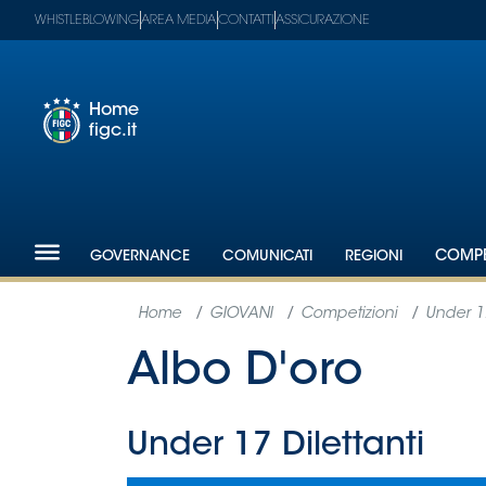
WHISTLEBLOWING
AREA MEDIA
CONTATTI
ASSICURAZIONE
Home
figc.it
Footer
1
Federazione
GOVERNANCE
COMUNICATI
REGIONI
COMPE
Nazionali
Partner
Tecnici
SGS
Paralimpico
Serie
A
Women
Serie