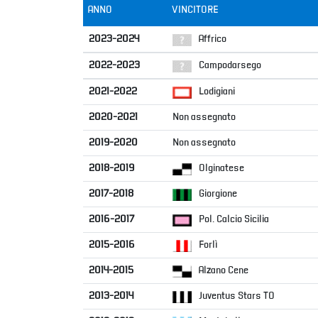
B
Femminile
Museo
del
Calcio
Shop
I
partner
delle
nazionali
Assicurazione
Cerca
Whistleblowing