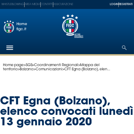
WHISTLEBLOWING
AREA MEDIA
CONTATTI
ASSICURAZIONE
LOGIN
REGISTRATI
Home
figc.it
Home page
>
SGS
>
Coordinamenti Regionali
>
Mappa del
Federazione
territorio
>
Bolzano
>
Comunicazioni
>
CFT Egna (Bolzano), elen...
Nazionali
Partner
Tecnici
CFT Egna (Bolzano),
SGS
Paralimpico
elenco convocati lunedì
Serie
13 gennaio 2020
A
Women