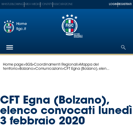
WHISTLEBLOWING
AREA MEDIA
CONTATTI
ASSICURAZIONE
LOGIN
REGISTRATI
Home
figc.it
Home page
>
SGS
>
Coordinamenti Regionali
>
Mappa del
Federazione
territorio
>
Bolzano
>
Comunicazioni
>
CFT Egna (Bolzano), elen...
Nazionali
Partner
Tecnici
CFT Egna (Bolzano),
SGS
Paralimpico
elenco convocati lunedì
Serie
3 febbraio 2020
A
Women