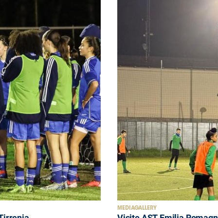
MEDIAGALLERY
Tirrenia
Visite AST Emilia Romagn