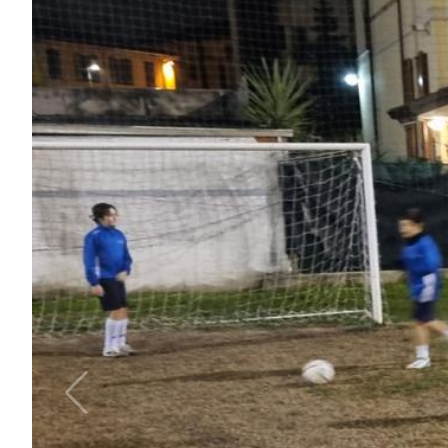
B
Femminile
Museo
del
Calcio
Shop
I
partner
delle
nazionali
Assicurazione
Cerca
Whistleblowing