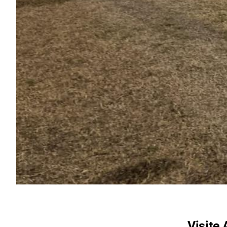
Area
Media
Contatti
Assicurazione
Social media
Visite