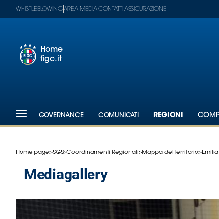
WHISTLEBLOWING
AREA MEDIA
CONTATTI
ASSICURAZIONE
Home
figc.it
Footer
1
Federazione
GOVERNANCE
COMUNICATI
REGIONI
COMPE
Nazionali
Partner
Tecnici
Home page
>
SGS
>
Coordinamenti Regionali
>
Mappa del territorio
>
Emili
SGS
mediagallery
Paralimpico
Serie
A
Women
Serie