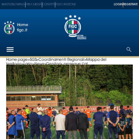
WHISTLEBLOWING
AREA MEDIA
CONTATTI
ASSICURAZIONE
LOGIN
REGISTRATI
Home
figc.it
Home page
>
SGS
>
Coordinamenti Regionali
>
Mappa del
territorio
>
Lazio
>
News
>
Genitori+ prosegue: l'at...
Federazione
Nazionali
Partner
Tecnici
SGS
Paralimpico
Serie
A
Women