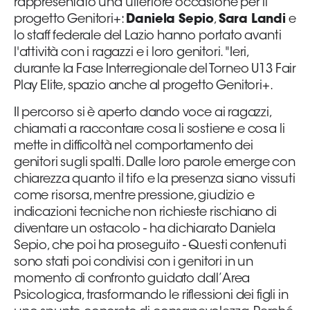
rappresentato una ulteriore occasione per il
progetto Genitori+:
Daniela Sepio
,
Sara Landi
e
lo staff federale del Lazio hanno portato avanti
l'attività con i ragazzi e i loro genitori. "Ieri,
durante la Fase Interregionale del Torneo U13 Fair
Play Elite, spazio anche al progetto Genitori+.
Il percorso si è aperto dando voce ai ragazzi,
chiamati a raccontare cosa li sostiene e cosa li
mette in difficoltà nel comportamento dei
genitori sugli spalti. Dalle loro parole emerge con
chiarezza quanto il tifo e la presenza siano vissuti
come risorsa, mentre pressione, giudizio e
indicazioni tecniche non richieste rischiano di
diventare un ostacolo - ha dichiarato Daniela
Sepio, che poi ha proseguito - Questi contenuti
sono stati poi condivisi con i genitori in un
momento di confronto guidato dall’Area
Psicologica, trasformando le riflessioni dei figli in