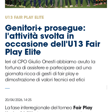
Serie
B
Femminile
U13 FAIR PLAY ELITE
Museo
Genitori+ prosegue:
del
Calcio
l'attività svolta in
Shop
occasione dell'U13 Fair
I
Play Elite
partner
delle
Ieri al CPO Giulio Onesti abbiamo avuto la
nazionali
fortuna di assistere e partecipare ad una
Assicurazione
giornata ricca di gesti di fair play e
dimostrazione di valori tecnici ed etici
Cerca
20/04/2026, 14:25
La fase interregionale del torneo
Fair Play
Whistleblowing