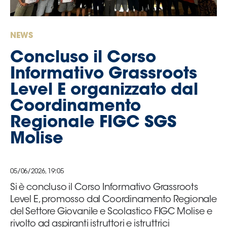
Serie
B
Femminile
NEWS
Museo
Concluso il Corso
del
Calcio
Informativo Grassroots
Shop
Level E organizzato dal
I
Coordinamento
partner
Regionale FIGC SGS
delle
nazionali
Molise
Assicurazione
05/06/2026, 19:05
Si è concluso il Corso Informativo Grassroots
Cerca
Level E, promosso dal Coordinamento Regionale
del Settore Giovanile e Scolastico FIGC Molise e
rivolto ad aspiranti istruttori e istruttrici
Whistleblowing