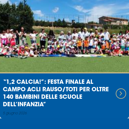
“1,2 CALCIA!”: FESTA FINALE AL
CAMPO ACLI RAUSO/TOTI PER OLTRE
140 BAMBINI DELLE SCUOLE
DELL’INFANZIA”
5 giugno 2026