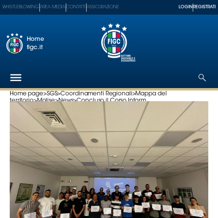
WHISTLEBLOWING
AREA MEDIA
CONTATTI
ASSICURAZIONE
LOGIN
REGISTRATI
Home
figc.it
Home page
>
SGS
>
Coordinamenti Regionali
>
Mappa del
territorio
>
Molise
>
News
>
Concluso il Corso Inform...
Federazione
Nazionali
Partner
Tecnici
SGS
Paralimpico
Serie
A
Women