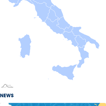
Serie
B
Femminile
Museo
del
Calcio
Shop
I
partner
delle
nazionali
Assicurazione
Cerca
NEWS
Whistleblowing