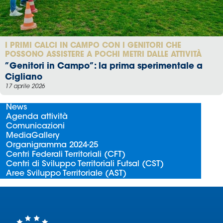
I PRIMI CALCI IN CAMPO CON I GENITORI CHE
POSSONO ASSISTERE A POCHI METRI DALLE ATTIVITÀ
”Genitori in Campo”: la prima sperimentale a
Cigliano
17 aprile 2026
News
Agenda attività
Comunicazioni
MediaGallery
Organigramma 2024-25
Centri Federali Territoriali (CFT)
Centri di Sviluppo Territoriali Futsal (CST)
Aree Sviluppo Territoriale (AST)