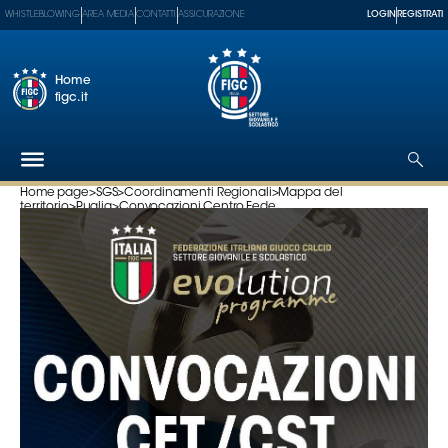
WHISTLEBLOWING
AREA MEDIA
CONTATTI
ASSICURAZIONE
LOGIN
REGISTRATI
Home
figc.it
Home page
>
SGS
>
Coordinamenti Regionali
>
Mappa del
territorio
>
Puglia
>
Convocazioni Centro Fede...
Federazione
Nazionali
Partner
Tecnici
SGS
Paralimpico
Serie
A
Women