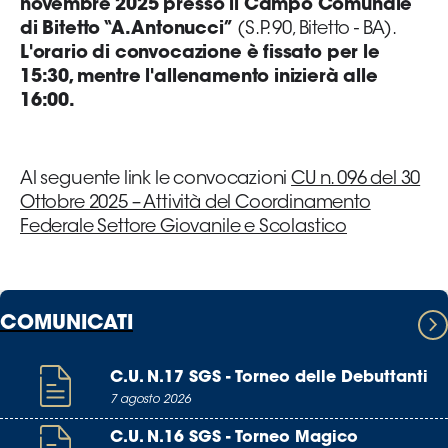
novembre 2025 presso il Campo Comunale
di Bitetto “A. Antonucci”
(S.P. 90, Bitetto - BA).
Area
L'orario di convocazione è fissato per le
15:30, mentre l'allenamento inizierà alle
Media
16:00.
Contatti
Al seguente link le convocazioni
CU n. 096 del 30
Assicurazione
Ottobre 2025 – Attività del Coordinamento
Federale Settore Giovanile e Scolastico
Social media
COMUNICATI
C.U. N.17 SGS - Torneo delle Debuttanti
7 agosto 2026
C.U. N.16 SGS - Torneo Magico