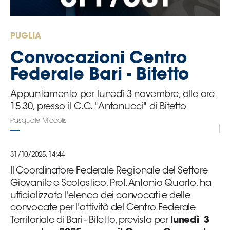
Serie
B
Femminile
PUGLIA
Museo
Convocazioni Centro
del
Calcio
Federale Bari - Bitetto
Shop
Appuntamento per lunedì 3 novembre, alle ore
I
15.30, presso il C.C. "Antonucci" di Bitetto
partner
delle
Pasquale Miccolis
nazionali
Assicurazione
31/10/2025, 14:44
Il Coordinatore Federale Regionale del Settore
Giovanile e Scolastico, Prof. Antonio Quarto, ha
Cerca
ufficializzato l'elenco dei convocati e delle
convocate per l'attività del Centro Federale
Territoriale di Bari - Bitetto, prevista per
lunedì
3
Whistleblowing