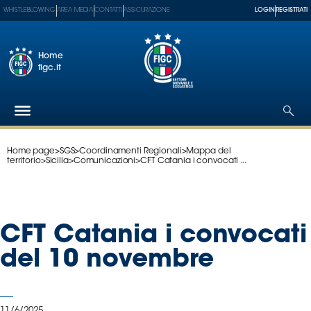
WHISTLEBLOWING
AREA MEDIA
CONTATTI
ASSICURAZIONE
LOGIN
REGISTRATI
Home
figc.it
Home page
>
SGS
>
Coordinamenti Regionali
>
Mappa del
Federazione
territorio
>
Sicilia
>
Comunicazioni
>
CFT Catania i convocati ...
Nazionali
Partner
Tecnici
CFT Catania i convocati
SGS
Paralimpico
del 10 novembre
Serie
A
Women
11/6/2025