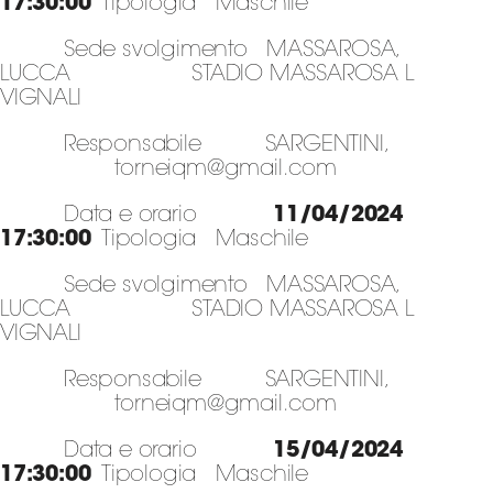
17:30:00
Tipologia Maschile
Sede svolgimento MASSAROSA,
Area
LUCCA STADIO MASSAROSA L
Media
VIGNALI
Responsabile SARGENTINI,
Contatti
torneiqm@gmail.com
Assicurazione
Data e orario
11/04/2024
17:30:00
Tipologia Maschile
Social media
Sede svolgimento MASSAROSA,
LUCCA STADIO MASSAROSA L
VIGNALI
Responsabile SARGENTINI,
torneiqm@gmail.com
Data e orario
15/04/2024
17:30:00
Tipologia Maschile