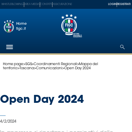
WHISTLEBLOWING
AREA MEDIA
CONTATTI
ASSICURAZIONE
LOGIN
REGISTRATI
Home
figc.it
Home page
>
SGS
>
Coordinamenti Regionali
>
Mappa del
Federazione
territorio
>
Toscana
>
Comunicazioni
>
Open Day 2024
Nazionali
Partner
Tecnici
Open Day 2024
SGS
Paralimpico
Serie
A
4/2/2024
Women