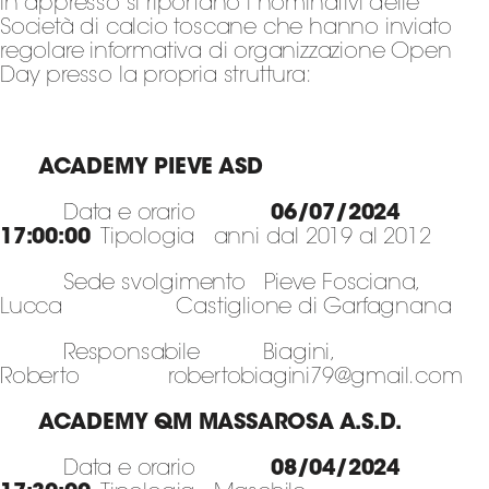
In appresso si riportano i nominativi delle
Serie
Società di calcio toscane che hanno inviato
B
regolare informativa di organizzazione Open
Femminile
Day presso la propria struttura:
Museo
del
Calcio
ACADEMY PIEVE ASD
Shop
I
Data e orario
06/07/2024
partner
17:00:00
Tipologia anni dal 2019 al 2012
delle
Sede svolgimento Pieve Fosciana,
nazionali
Lucca Castiglione di Garfagnana
Assicurazione
Responsabile Biagini,
Roberto robertobiagini79@gmail.com
Cerca
ACADEMY QM MASSAROSA A.S.D.
Data e orario
08/04/2024
Whistleblowing