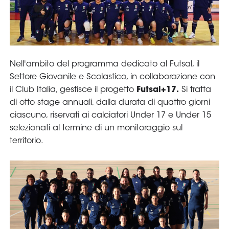
Serie
B
Femminile
Museo
del
Calcio
Shop
I
partner
delle
nazionali
Assicurazione
Cerca
Whistleblowing