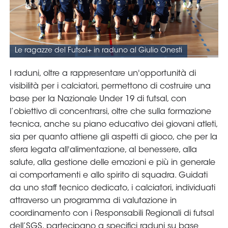
Area
Media
Contatti
Assicurazione
Social media