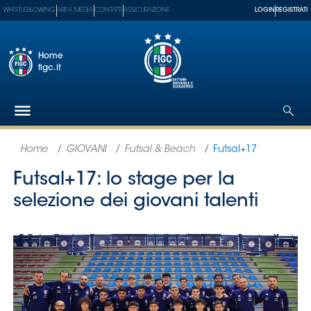
WHISTLEBLOWING
AREA MEDIA
CONTATTI
ASSICURAZIONE
LOGIN
REGISTRATI
Home
figc.it
Federazione
Nazionali
Partner
Tecnici
SGS
Paralimpico
Serie
A
Women