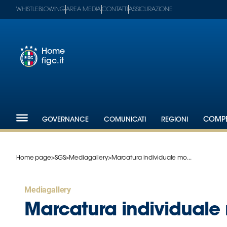
WHISTLEBLOWING
AREA MEDIA
CONTATTI
ASSICURAZIONE
Home
figc.it
Footer
1
Federazione
GOVERNANCE
COMUNICATI
REGIONI
COMPE
Nazionali
Partner
Tecnici
Home page
>
SGS
>
Mediagallery
>
Marcatura individuale mo...
SGS
Paralimpico
Mediagallery
Serie
A
Marcatura individuale
Women
Serie