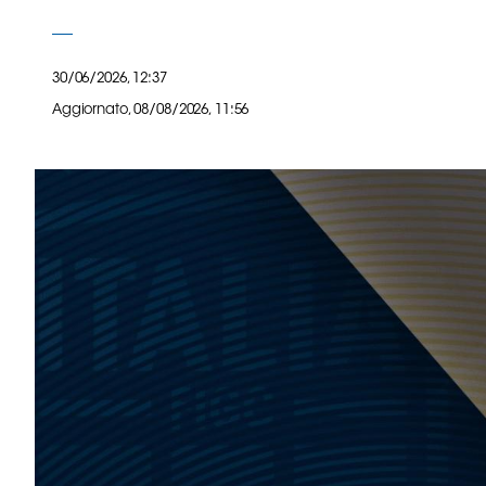
B
Femminile
Museo
30/06/2026, 12:37
del
Aggiornato,
08/08/2026, 11:56
Calcio
Shop
I
partner
delle
nazionali
Assicurazione
Cerca
Whistleblowing