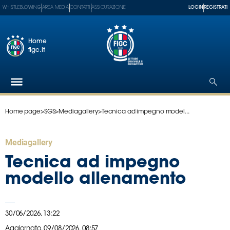
WHISTLEBLOWING
AREA MEDIA
CONTATTI
ASSICURAZIONE
LOGIN
REGISTRATI
Home
figc.it
Home page
>
SGS
>
Mediagallery
>
Tecnica ad impegno model...
Federazione
Nazionali
Mediagallery
Partner
Tecnici
Tecnica ad impegno
SGS
modello allenamento
Paralimpico
Serie
A
30/06/2026, 13:22
Women
Aggiornato,
09/08/2026, 08:57