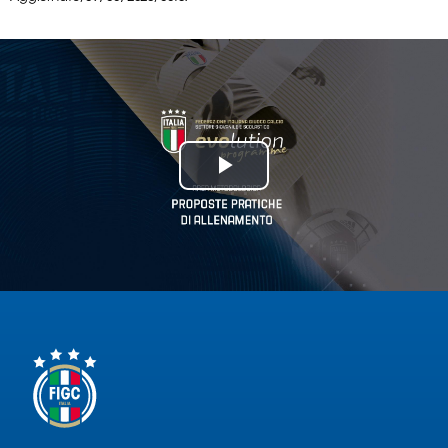
Serie
B
Femminile
Museo
del
Calcio
Shop
Play
I
partner
Video
delle
nazionali
Assicurazione
Cerca
Whistleblowing