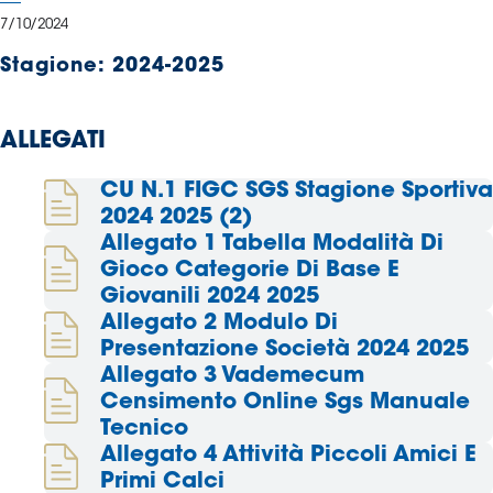
Serie
7/10/2024
B
Stagione:
2024-2025
Femminile
Museo
del
ALLEGATI
Calcio
Shop
CU N.1 FIGC SGS Stagione Sportiva
I
2024 2025 (2)
partner
Allegato 1 Tabella Modalità Di
delle
Gioco Categorie Di Base E
nazionali
Giovanili 2024 2025
Assicurazione
Allegato 2 Modulo Di
Presentazione Società 2024 2025
Allegato 3 Vademecum
Censimento Online Sgs Manuale
Cerca
Tecnico
Allegato 4 Attività Piccoli Amici E
Primi Calci
Whistleblowing