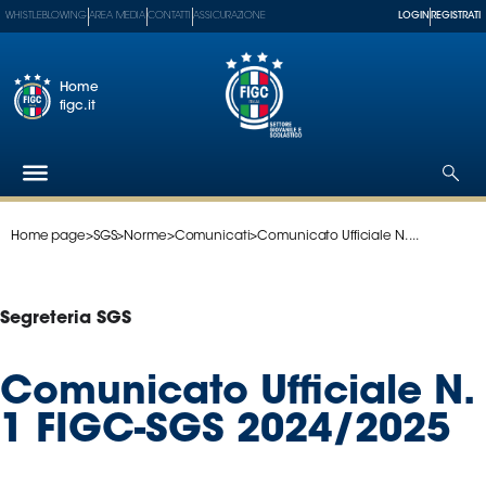
WHISTLEBLOWING
AREA MEDIA
CONTATTI
ASSICURAZIONE
LOGIN
REGISTRATI
Home
figc.it
Home page
>
SGS
>
Norme
>
Comunicati
>
Comunicato Ufficiale N. ...
Federazione
Nazionali
Partner
Segreteria SGS
Tecnici
SGS
Comunicato Ufficiale N.
Paralimpico
1 FIGC-SGS 2024/2025
Serie
A
Women