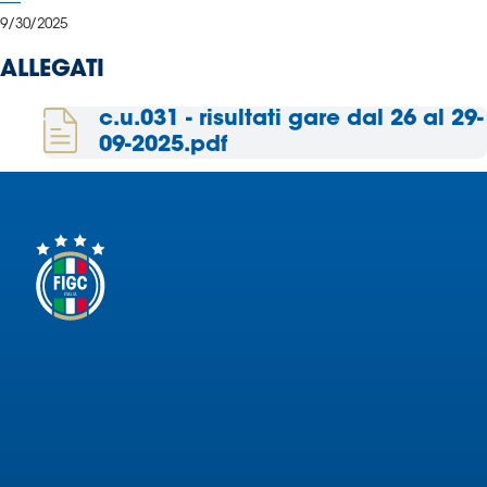
Serie
9/30/2025
B
Femminile
ALLEGATI
Museo
c.u.031 - risultati gare dal 26 al 29-
del
09-2025.pdf
Calcio
Shop
I
partner
delle
nazionali
Assicurazione
Cerca
Whistleblowing