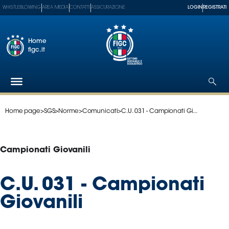
WHISTLEBLOWING
AREA MEDIA
CONTATTI
ASSICURAZIONE
LOGIN
REGISTRATI
Home
figc.it
Home page
>
SGS
>
Norme
>
Comunicati
>
C.U. 031 - Campionati Gi...
Federazione
Nazionali
Partner
Campionati Giovanili
Tecnici
SGS
C.U. 031 - Campionati
Paralimpico
Giovanili
Serie
A
Women