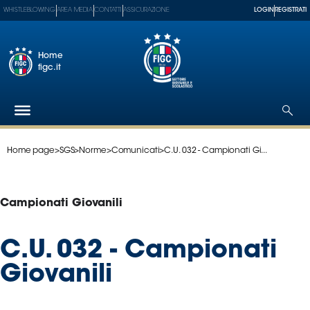
WHISTLEBLOWING
AREA MEDIA
CONTATTI
ASSICURAZIONE
LOGIN
REGISTRATI
Home
figc.it
Home page
>
SGS
>
Norme
>
Comunicati
>
C.U. 032 - Campionati Gi...
Federazione
Nazionali
Partner
Campionati Giovanili
Tecnici
SGS
C.U. 032 - Campionati
Paralimpico
Giovanili
Serie
A
Women