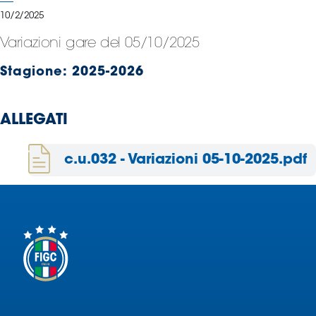
Serie
10/2/2025
B
Variazioni gare del 05/10/2025
Femminile
Museo
Stagione:
2025-2026
del
Calcio
Shop
ALLEGATI
I
partner
c.u.032 - Variazioni 05-10-2025.pdf
delle
nazionali
Assicurazione
Cerca
Whistleblowing