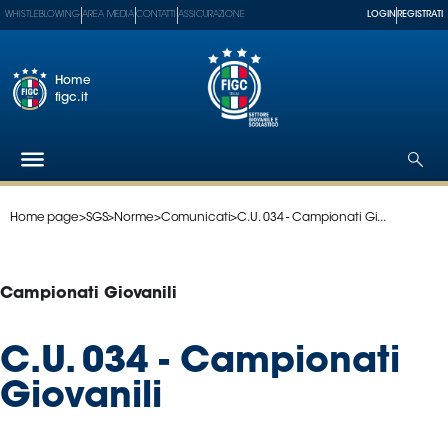
WHISTLEBLOWING
AREA MEDIA
CONTATTI
ASSICURAZIONE
LOGIN
REGISTRATI
Home
figc.it
Home page
>
SGS
>
Norme
>
Comunicati
>
C.U. 034 - Campionati Gi...
Federazione
Nazionali
Partner
Campionati Giovanili
Tecnici
SGS
C.U. 034 - Campionati
Paralimpico
Giovanili
Serie
A
Women