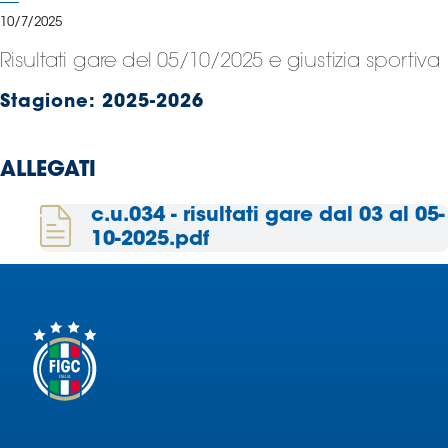
Serie
10/7/2025
B
Risultati gare del 05/10/2025 e giustizia sportiva
Femminile
Museo
Stagione:
2025-2026
del
Calcio
Shop
ALLEGATI
I
partner
c.u.034 - risultati gare dal 03 al 05-
delle
10-2025.pdf
nazionali
Assicurazione
Cerca
Whistleblowing